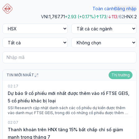
Toàn cảnh
Đăng nhập
VNI
:
1,767.71
+2.93
(
+0.17%
)
↑
173
/
↓
113
/
62
HNX
:
292
TIN MỚI NHẤT
Thị trường
02:17
Dự báo 9 cổ phiếu mới nhất được thêm vào rổ FTSE GEIS,
5 cổ phiếu khác bị loại
SSI Research cập nhật danh sách các cổ phiếu dự kiến được thêm
vào danh mục FTSE GEIS, trong đó có những cổ phiếu được thêm mới
như VPB, HDB, MCH, VPL, VCK, TCX, SSB, MSB, HCM trong khi các
02:07
cổ hiếu không còn ở trong danh sách gồm KBC, KDH, DGC, BSR, và
GEE.
Thanh khoản trên HNX tăng 15% bất chấp chỉ số giảm
mạnh trong tháng 7