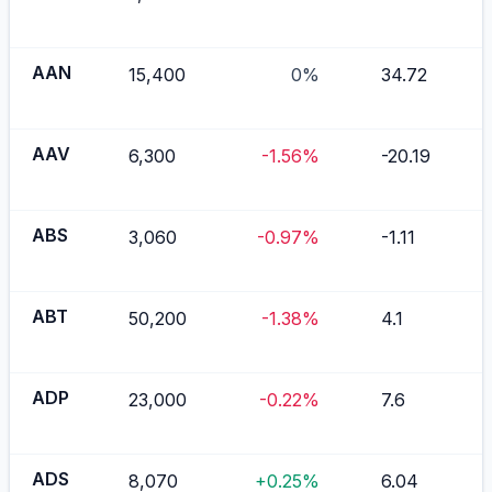
AAN
15,400
0%
34.72
AAV
6,300
-1.56%
-20.19
ABS
3,060
-0.97%
-1.11
ABT
50,200
-1.38%
4.1
ADP
23,000
-0.22%
7.6
ADS
8,070
+0.25%
6.04