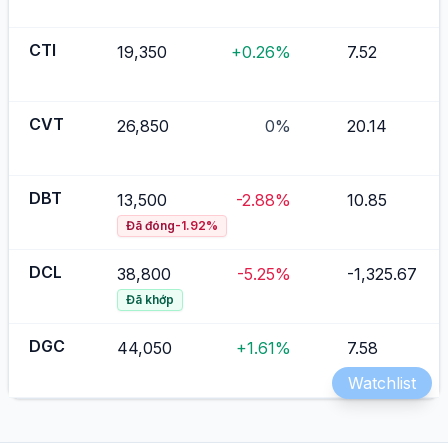
CTI
19,350
+0.26%
7.52
CVT
26,850
0%
20.14
DBT
13,500
-2.88%
10.85
Đã đóng
-1.92
%
DCL
38,800
-5.25%
-1,325.67
Đã khớp
DGC
44,050
+1.61%
7.58
Watchlist